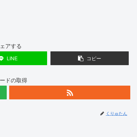
ェアする
LINE
コピー
ードの取得
くりゅたん