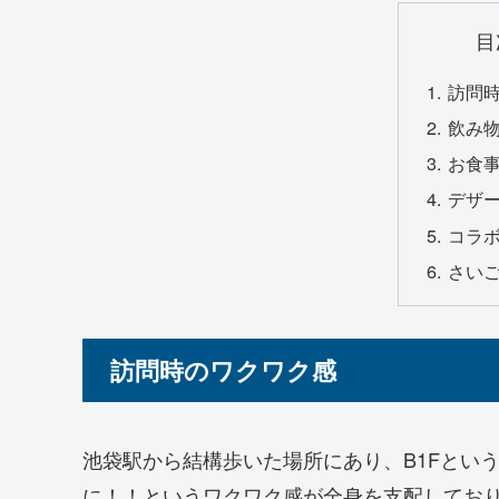
目
訪問
飲み
お食
デザ
コラ
さい
訪問時のワクワク感
池袋駅から結構歩いた場所にあり、B1Fとい
に！！というワクワク感が全身を支配してお