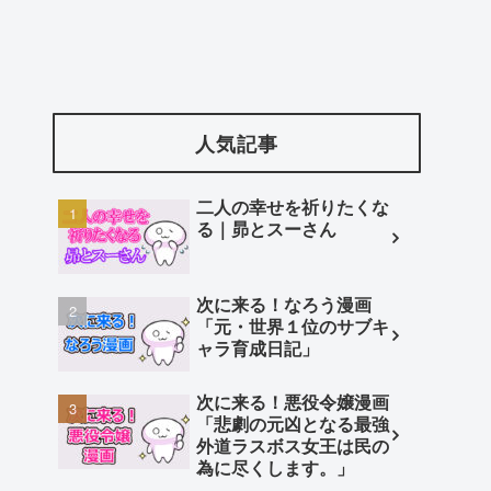
人気記事
二人の幸せを祈りたくな
る｜昴とスーさん
次に来る！なろう漫画
「元・世界１位のサブキ
ャラ育成日記」
次に来る！悪役令嬢漫画
「悲劇の元凶となる最強
外道ラスボス女王は民の
為に尽くします。」