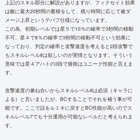
上記のスキル部分に解説がありますが、フィクセイト効果
は敵に最大20秒間の蓄積をして、残り時間に応じて被ダ
メージ上昇というデバフ仕様になっています。
この為、初期レベルでは星５で10％の確率で3秒間の移動
不可、星４で8％の確率で3秒間の移動不可という効果に
なっており、判定の確率と攻撃速度を考えると2段攻撃で
もスキルレベル8は欲しいのが実情となります。そういう
意味では星４アハトの3段で後衛はユニーク性能と言えま
す。
攻撃速度の兼ね合いからスキルレベル8は必須（キャラに
よる）と言いましたが、BCすることでそれを補う事が可
能です。ここで話をルミキに戻すとBC性能が高いのでス
キルレベル7でも十分運用が可能なレベルだと考えられま
す。