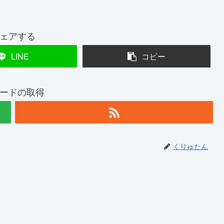
ェアする
LINE
コピー
ードの取得
くりゅたん