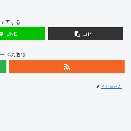
ェアする
LINE
コピー
ードの取得
くりゅたん