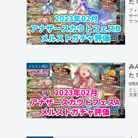
た
フィ
ザー
でつ
み
メルスト雑記
た
9周
とし
月実