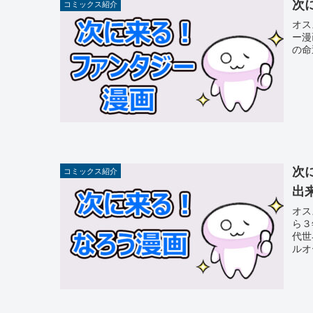
次
コミックス紹介
オス
ー漫
の命
次
コミックス紹介
出
オス
ら３
代世
ルオ