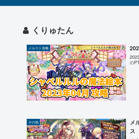
くりゅたん
2
メルスト攻略
20
のP
メ
その他
ス