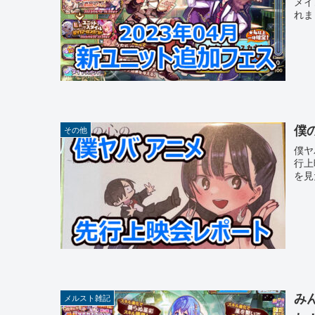
メイ
れま
僕
その他
僕ヤ
行上
を見
み
メルスト雑記