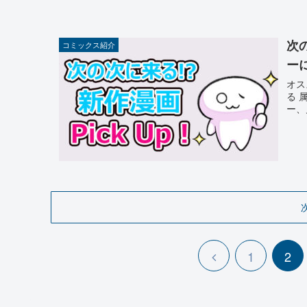
次
コミックス紹介
ー
オス
る 
ー、
1
2