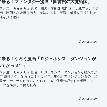
に来る！ファンタジー漫画「図書館の大魔術師」
スメ度：★★★★☆ 題名：圕の大魔術師 属性タグ：純ファンタジ
画、圧倒的な緻密な画力、魔法のある世界観、司書を目指し世界
運を担う物語
2023.02.27
に来る！なろう漫画「Ｄジェネシス ダンジョンが
来てから３年」
スメ度：★★★★☆ 題名：Ｄジェネシス ダンジョンが出来てか
年 属性タグ：なろうコミカライズ、現代世界ダンジョンもの、現
界ディティールがきちんとしている、仕様検証をする漫画、スキ
ーブを売買して億万長者
2023.02.26