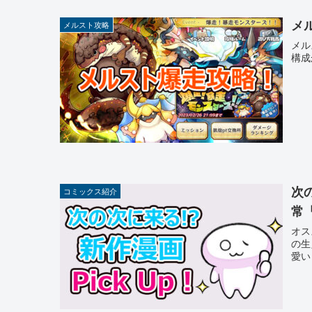
メ
メルスト攻略
メル
構成
次
コミックス紹介
常
オス
の生
愛い