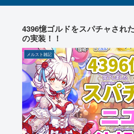
4396憶ゴルドをスパチャさ
の実装！！
メルスト雑記