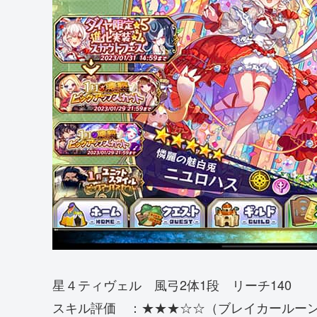
星４ティヴェル 風弓2体1段 リーチ140
スキル評価 ：★★★☆☆（ブレイカールー