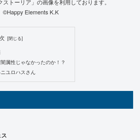
「メルクストーリア」の画像を利用しております。
y Elements K.K
次
価
前闇属性じゃなかったのか！？
いニユロハスさん
ェス